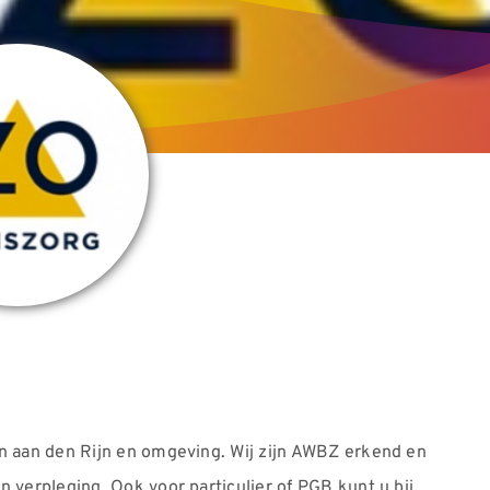
n aan den Rijn en omgeving. Wij zijn AWBZ erkend en
 verpleging. Ook voor particulier of PGB kunt u bij