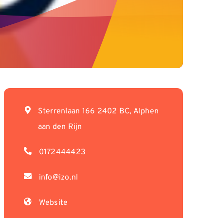
Sterrenlaan 166 2402 BC, Alphen
aan den Rijn
0172444423
info@izo.nl
Website