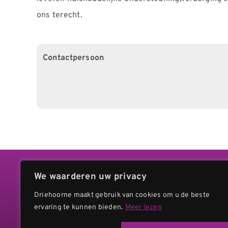
ons terecht.
Contactpersoon
We waarderen uw privacy
Stichting Drieho
Driehoorne maakt gebruik van cookies om u de beste
Uranusstraat 34
ervaring te kunnen bieden.
Meer lezen
2402 AG ALPHEN