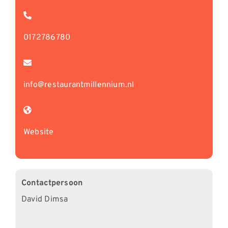
0172786780
info@restaurantmillennium.nl
Website
Contactpersoon
David Dimsa