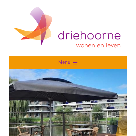
Skip
to
content
Menu
Home
Wonen
Leven
Stichting Driehoorne