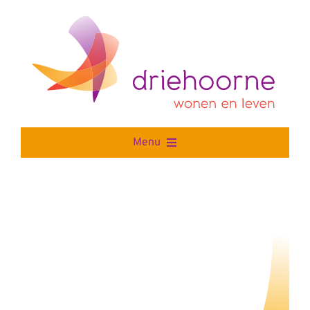
Skip
to
content
Menu
Home
Wonen
Leven
Stichting Driehoorne