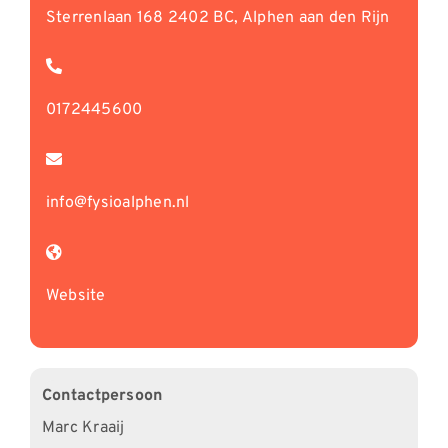
Sterrenlaan 168 2402 BC, Alphen aan den Rijn
0172445600
info@fysioalphen.nl
Website
Contactpersoon
Marc Kraaij