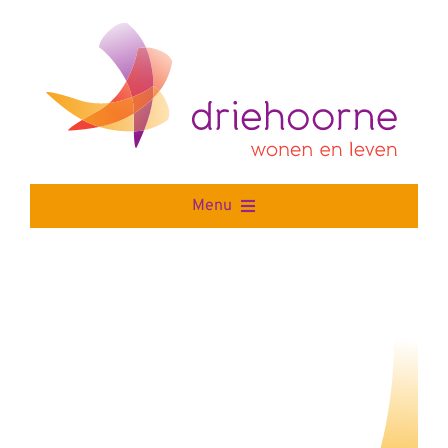
Skip
to
content
Menu
Home
Wonen
Leven
Stichting Driehoorne